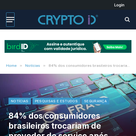
Login
»
»
Home
Notícias
84% dos consumidores brasileiros trocariam de provedor de serviço após fraude ou por maior proteção
NOTÍCIAS
PESQUISAS E ESTUDOS
SEGURANÇA
84% dos consumidores
brasileiros trocariam de
provedor de serviço após