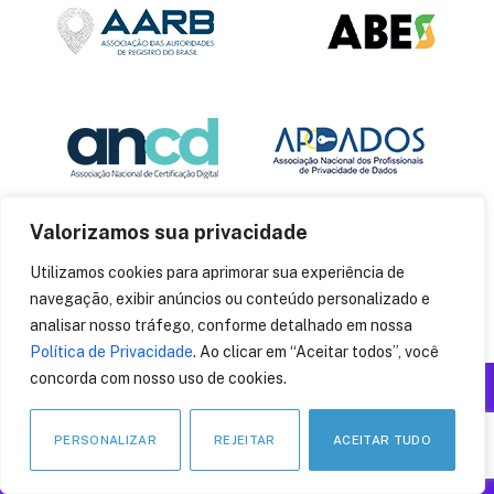
Valorizamos sua privacidade
Utilizamos cookies para aprimorar sua experiência de
navegação, exibir anúncios ou conteúdo personalizado e
analisar nosso tráfego, conforme detalhado em nossa
Política de Privacidade
. Ao clicar em “Aceitar todos”, você
concorda com nosso uso de cookies.
Produzido por: Insania
© 2014
CryptoID
. Todos os direitos reservados.
PERSONALIZAR
REJEITAR
ACEITAR TUDO
LinkedIn
Facebook
Instagram
X
Pinteres
YouT
(Twitter)