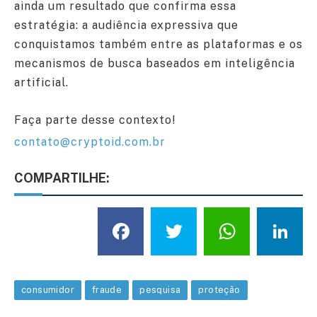
ainda um resultado que confirma essa
estratégia: a audiência expressiva que
conquistamos também entre as plataformas e os
mecanismos de busca baseados em inteligência
artificial.
Faça parte desse contexto!
contato@cryptoid.com.br
COMPARTILHE:
Facebook
Twitter
What
L
consumidor
fraude
pesquisa
proteção