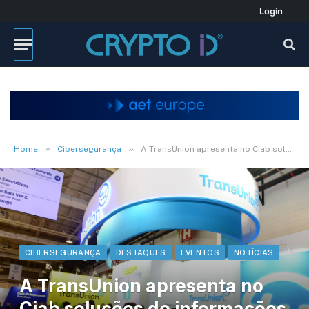
Login
»
»
Home
Cibersegurança
A TransUnion apresenta no Ciab soluções de informações para Fintechs brasileiras
CIBERSEGURANÇA
DESTAQUES
EVENTOS
NOTÍCIAS
A TransUnion apresenta no
Ciab soluções de informações