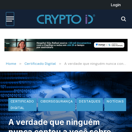
Login
»
»
Home
Certificado Digital
A verdade que ninguém nunca contou a você sobre perda de chaves
CERTIFICADO
CIBERSEGURANÇA
DESTAQUES
NOTÍCIAS
DIGITAL
A verdade que ninguém
nunca contou a você sobre