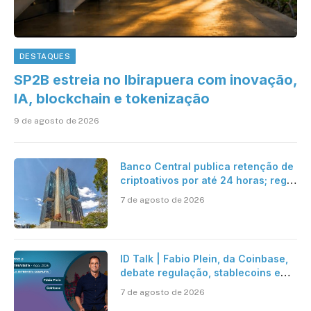
DESTAQUES
SP2B estreia no Ibirapuera com inovação,
IA, blockchain e tokenização
9 de agosto de 2026
Banco Central publica retenção de
criptoativos por até 24 horas; regra
entra em vigor em 2027
7 de agosto de 2026
ID Talk | Fabio Plein, da Coinbase,
debate regulação, stablecoins e
risco onchain
7 de agosto de 2026