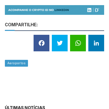
COMPARTILHE:
Facebook
Twitter
What
L
Aeroportos
ÚLTIMAS NOTÍCIAS