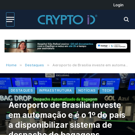
Login
»
»
Home
Destaques
Aeroporto de Brasília investe em automação e é o 1º do país a disponibilizar sistema de despacho de bagagens compartilhado
DESTAQUES
INFRAESTRUTURA
NOTÍCIAS
TECH
Aeroporto de Brasília investe
em automação e é o 1º do país
a disponibilizar sistema de
despacho de bagagens