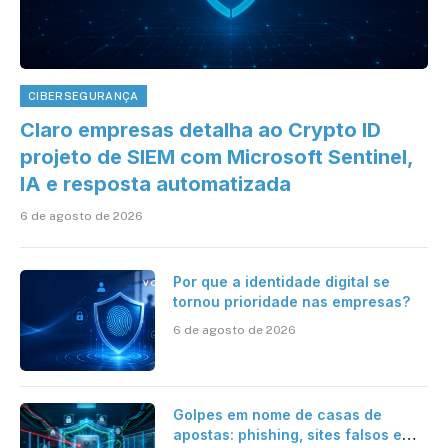
CIBERSEGURANÇA
Claro empresas detalha ao Crypto ID
projeto de SIEM com Microsoft Sentinel,
IA e resposta automatizada
6 de agosto de 2026
Por que a identidade digital se
tornou prioridade nas empresas?
6 de agosto de 2026
Golpes em nome de casas de
apostas: phishing, sites falsos e