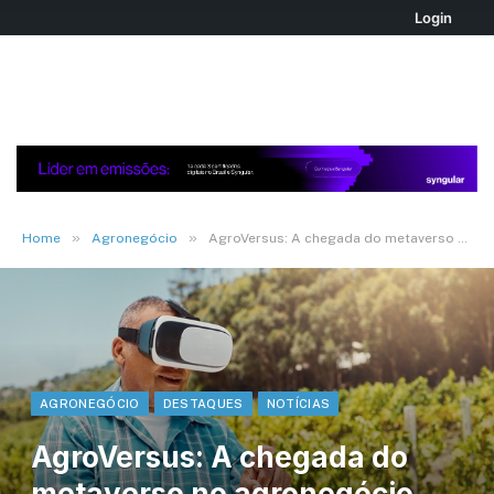
Login
»
»
Home
Agronegócio
AgroVersus: A chegada do metaverso no agronegócio brasileiro
AGRONEGÓCIO
DESTAQUES
NOTÍCIAS
AgroVersus: A chegada do
metaverso no agronegócio