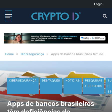
Login
»
»
Home
Cibersegurança
Apps de bancos brasileiros têm deficiências de segurança, diz pesquisa
CIBERSEGURANÇA
DESTAQUES
NOTÍCIAS
PESQUISAS
TL
E ESTUDOS
E
SS
Apps de bancos brasileiros
têm deficiências de