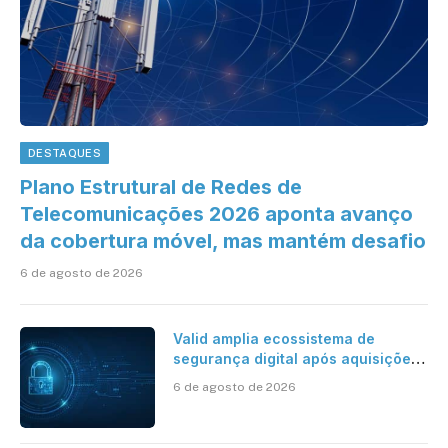
DESTAQUES
Plano Estrutural de Redes de
Telecomunicações 2026 aponta avanço
da cobertura móvel, mas mantém desafio
6 de agosto de 2026
Valid amplia ecossistema de
segurança digital após aquisições
da HST e Diazero
6 de agosto de 2026