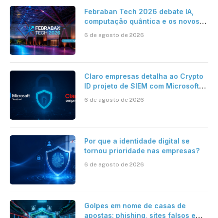
Febraban Tech 2026 debate IA,
computação quântica e os novos
desafios da tecnologia bancária
6 de agosto de 2026
Claro empresas detalha ao Crypto
ID projeto de SIEM com Microsoft
Sentinel, IA e resposta
6 de agosto de 2026
automatizada
Por que a identidade digital se
tornou prioridade nas empresas?
6 de agosto de 2026
Golpes em nome de casas de
apostas: phishing, sites falsos e