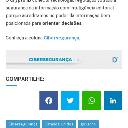
O
Crypto ID
conecta tecnologia, regulação voltada à
segurança da informação com inteligência editorial
porque acreditamos no poder da informação bem
posicionada para
orientar decisões
.
Conheça a coluna
Cibersegurança
.
COMPARTILHE:
Facebook
Twitter
What
L
Cibersegurança
Estados Unidos
governo