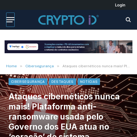
Login
»
»
Home
Cibersegurança
Ataques cibernéticos nunca mais! Plataforma anti-ransomware usada pelo Governo dos EUA atua no ‘coração’ do sistema operacional do computador
CIBERSEGURANÇA
DESTAQUES
NOTÍCIAS
Ataques cibernéticos nunca
mais! Plataforma anti-
ransomware usada pelo
Governo dos EUA atua no
‘coração’ do sistema