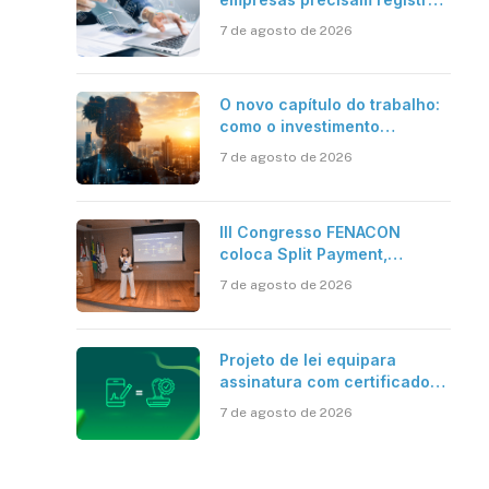
em jornadas digitais?
7 de agosto de 2026
O novo capítulo do trabalho:
como o investimento
bilionário em pesquisa
7 de agosto de 2026
científica revela a
verdadeira era da
inteligência artificial
III Congresso FENACON
coloca Split Payment,
Reforma Tributária e IA no
7 de agosto de 2026
centro dos debates
Projeto de lei equipara
assinatura com certificado
digital ICP-Brasil ao
7 de agosto de 2026
reconhecimento de firma em
cartório