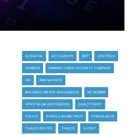
ACDIGITAL
AET EUROPE
BRY
CERTIFICA
CERMOB
DINAMO CYBER SECURITY COMPANY
HID
INNOVATRICS
MACHADO MEYER ADVOGADOS
NETADMIN
OPICE BLUM ADVOGADOS
QUALITYCERT
SOLUTI
SYNOLO BIOMETRICS
SYNGULAR ID
THALES DIS CPL
THALES
V/CERT