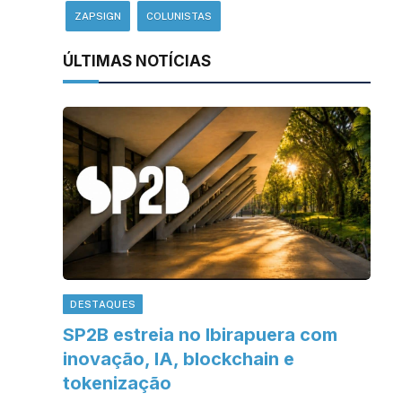
ZAPSIGN
COLUNISTAS
ÚLTIMAS NOTÍCIAS
DESTAQUES
SP2B estreia no Ibirapuera com
inovação, IA, blockchain e
tokenização