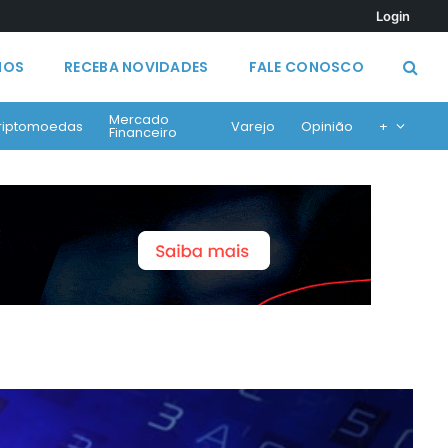
Login
MOS
RECEBA NOVIDADES
FALE CONOSCO
Mercado
riptomoedas
Varejo
Opinião
+
Financeiro