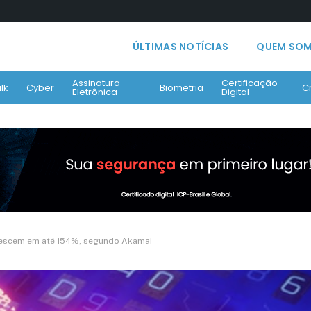
ÚLTIMAS NOTÍCIAS
QUEM SO
Assinatura
Certificação
lk
Cyber
Biometria
C
Eletrônica
Digital
crescem em até 154%, segundo Akamai