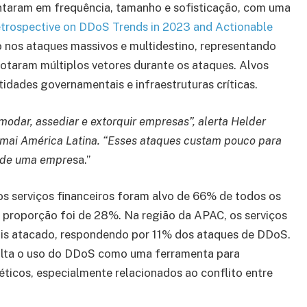
ntaram em frequência, tamanho e sofisticação, com uma
trospective on DDoS Trends in 2023 and Actionable
nos ataques massivos e multidestino, representando
otaram múltiplos vetores durante os ataques. Alvos
tidades governamentais e infraestruturas críticas.
odar, assediar e extorquir empresas”, alerta Helder
amai América Latina. “Esses ataques custam pouco para
o de uma empre
sa.”
os serviços financeiros foram alvo de 66% de todos os
proporção foi de 28%. Na região da APAC, os serviços
ais atacado, respondendo por 11% dos ataques de DDoS.
alta o uso do DDoS como uma ferramenta para
éticos, especialmente relacionados ao conflito entre