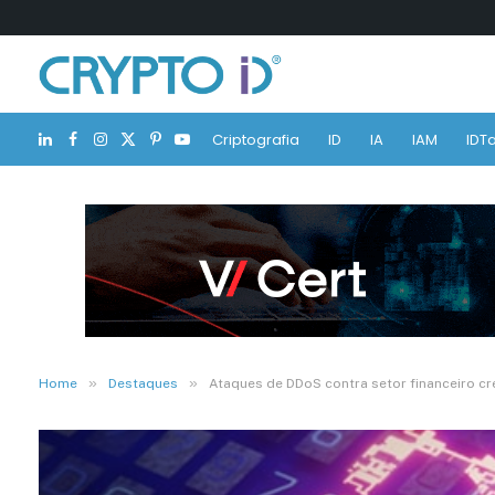
Criptografia
ID
IA
IAM
IDTa
LinkedIn
Facebook
Instagram
X
Pinterest
YouTube
(Twitter)
»
»
Home
Destaques
Ataques de DDoS contra setor financeiro 