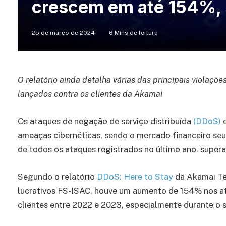
crescem em até 154%,
25 de março de 2024
6 Mins de leitura
O relatório ainda detalha várias das principais violaçõ
lançados contra os clientes da Akamai
Os ataques de negação de serviço distribuída
(DDoS)
e
ameaças cibernéticas, sendo o mercado financeiro seu
de todos os ataques registrados no último ano, super
Segundo o relatório
DDoS: Here to Stay
da Akamai Te
lucrativos FS-ISAC, houve um aumento de 154% nos ata
clientes entre 2022 e 2023, especialmente durante o 