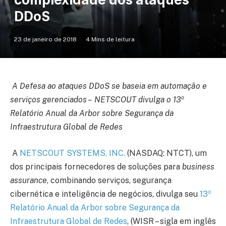
DDoS
23 de janeiro de 2018
4 Mins de leitura
A Defesa ao ataques DDoS se baseia em automação e
o
serviços gerenciados –
NETSCOUT divulga o 13
Relatório Anual da Arbor sobre Segurança da
Infraestrutura Global de Redes
A
NETSCOUT SYSTEMS, INC.
(NASDAQ: NTCT), um
dos principais fornecedores de soluções para
business
assurance
, combinando serviços, segurança
o
cibernética e inteligência de negócios, divulga seu
13
Relatório Anual da Arbor sobre Segurança da
Infraestrutura Global de Redes
, (WISR – sigla em inglês