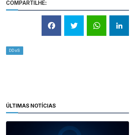
COMPARTILHE:
Facebook
Twitter
What
L
DDoS
ÚLTIMAS NOTÍCIAS