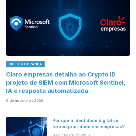
CIBERSEGURANÇA
Claro empresas detalha ao Crypto ID
projeto de SIEM com Microsoft Sentinel,
IA e resposta automatizada
6 de agosto de 2026
Por que a identidade digital se
tornou prioridade nas empresas?
6 de agosto de 2026