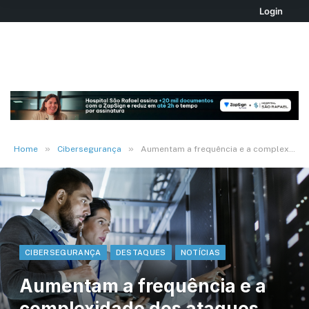
Login
»
»
Home
Cibersegurança
Aumentam a frequência e a complexidade dos ataques DDoS
CIBERSEGURANÇA
DESTAQUES
NOTÍCIAS
Aumentam a frequência e a
complexidade dos ataques