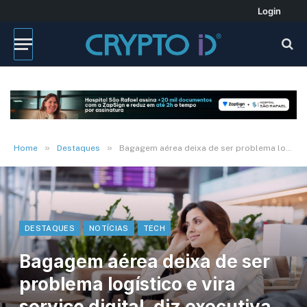
Login
»
»
Home
Destaques
Bagagem aérea deixa de ser problema logístico e vira serviço digital, diz executiva da SITA
DESTAQUES
NOTÍCIAS
TECH
Bagagem aérea deixa de ser
problema logístico e vira
serviço digital, diz executiva