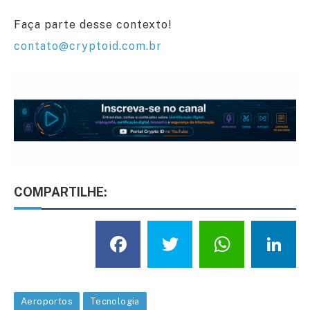
Faça parte desse contexto!
contato@cryptoid.com.br
COMPARTILHE:
Facebook
Twitter
What
L
Aeroportos
Tecnologia