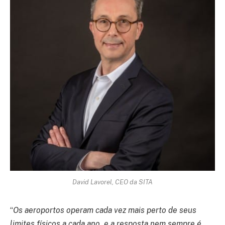
David Lavorel, CEO da SITA
“
Os aeroportos operam cada vez mais perto de seus
limites físicos a cada ano, e a resposta nem sempre é