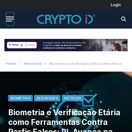
Login
»
»
Home
Biometria
Biometria e Verificação Etária como Ferramentas Contra Perfis Falsos: PL Avança na Câmara dos Deputados
BIOMETRIA
DESTAQUES
NOTÍCIAS
Biometria e Verificação Etária
como Ferramentas Contra
Perfis Falsos: PL Avança na