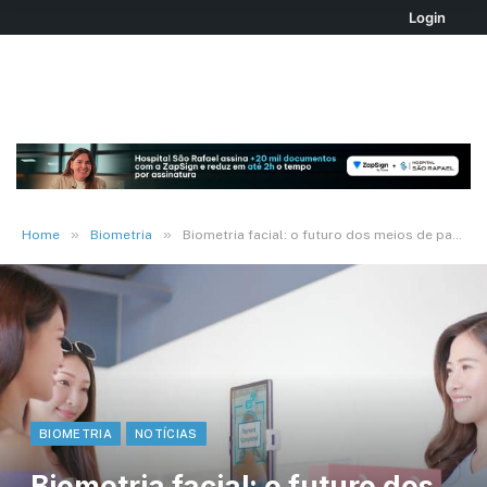
Login
»
»
Home
Biometria
Biometria facial: o futuro dos meios de pagamento
BIOMETRIA
NOTÍCIAS
Biometria facial: o futuro dos