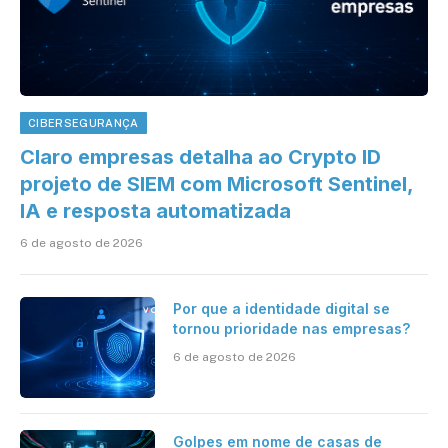
CIBERSEGURANÇA
Claro empresas detalha ao Crypto ID
projeto de SIEM com Microsoft Sentinel,
IA e resposta automatizada
6 de agosto de 2026
Por que a identidade digital se
tornou prioridade nas empresas?
6 de agosto de 2026
Golpes em nome de casas de