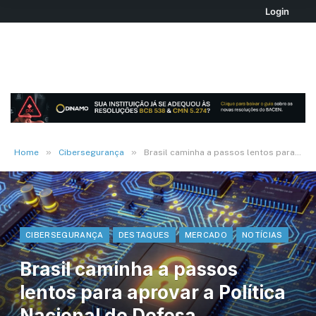
Login
»
»
Home
Cibersegurança
Brasil caminha a passos lentos para aprovar a Política Nacional de Defesa Cibernética
CIBERSEGURANÇA
DESTAQUES
MERCADO
NOTÍCIAS
Brasil caminha a passos
lentos para aprovar a Política
Nacional de Defesa