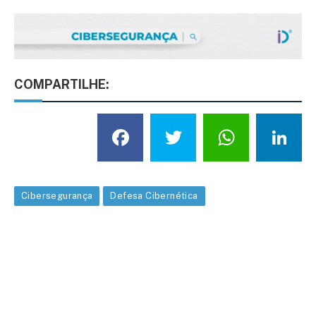
COMPARTILHE:
Facebook
Twitter
What
L
Cibersegurança
Defesa Cibernética