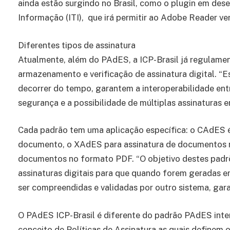
ainda estão surgindo no Brasil, como o plugin em des
Informação (ITI), que irá permitir ao Adobe Reader ver
Diferentes tipos de assinatura
Atualmente, além do PAdES, a ICP-Brasil já regulam
armazenamento e verificação de assinatura digital. 
decorrer do tempo, garantem a interoperabilidade entr
segurança e a possibilidade de múltiplas assinaturas 
Cada padrão tem uma aplicação específica: o CAdES é
documento, o XAdES para assinatura de documentos 
documentos no formato PDF. “O objetivo destes padrõ
assinaturas digitais para que quando forem geradas 
ser compreendidas e validadas por outro sistema, gara
O PAdES ICP-Brasil é diferente do padrão PAdES inte
conceito de Políticas de Assinatura as quais definem 