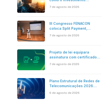
bilionário em pesquisa
7 de agosto de 2026
científica revela a
verdadeira era da
inteligência artificial
III Congresso FENACON
coloca Split Payment,
sApp
inkedIn
Reforma Tributária e IA no
7 de agosto de 2026
centro dos debates
Projeto de lei equipara
assinatura com certificado
digital ICP-Brasil ao
7 de agosto de 2026
reconhecimento de firma em
cartório
Plano Estrutural de Redes de
Telecomunicações 2026
aponta avanço da cobertura
6 de agosto de 2026
móvel, mas mantém desafio