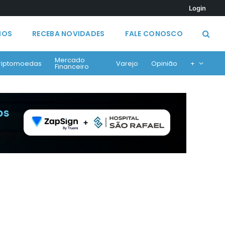
Login
MOS
RECEBA NOVIDADES
FALE CONOSCO
Mercado
riptomoedas
Varejo
Opinião
+
Financeiro