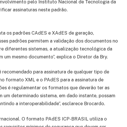
envolvimento pelo Instituto Nacional de Tecnologia da
ificar assinaturas neste padrão.
enta os padrões CAdES e XAdES de geração,
“Esses padrões permitem a validação dos documentos no
e diferentes sistemas, a atualização tecnológica da
em um mesmo documento”, explica o Diretor da Bry.
 recomendado para assinatura de qualquer tipo de
no formato XML e o PAdES para a assinatura de
es é regulamentar os formatos que deverão ter as
em um determinado sistema, em dado instante, possam
ntindo a interoperabilidade”, esclarece Brocardo.
rnacional. O formato PAdES ICP-BRASIL utiliza o
os requisitos mínimos de segurança que devem ser