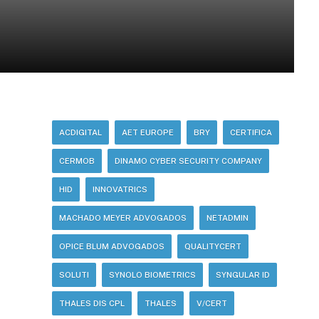
ACDIGITAL
AET EUROPE
BRY
CERTIFICA
CERMOB
DINAMO CYBER SECURITY COMPANY
HID
INNOVATRICS
MACHADO MEYER ADVOGADOS
NETADMIN
OPICE BLUM ADVOGADOS
QUALITYCERT
SOLUTI
SYNOLO BIOMETRICS
SYNGULAR ID
THALES DIS CPL
THALES
V/CERT