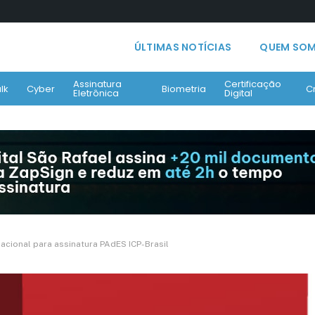
ÚLTIMAS NOTÍCIAS
QUEM SO
Assinatura
Certificação
lk
Cyber
Biometria
C
Eletrônica
Digital
acional para assinatura PAdES ICP-Brasil