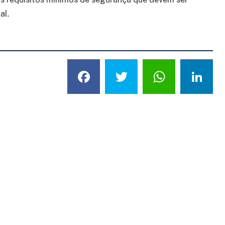
al.
Facebook
Twitter
What
L