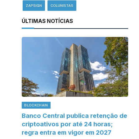
ZAPSIGN
COLUNISTAS
ÚLTIMAS NOTÍCIAS
BLOCKCHAIN
Banco Central publica retenção de
criptoativos por até 24 horas;
regra entra em vigor em 2027