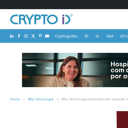
Criptografia
ID
IA
IAM
IDTa
LinkedIn
Facebook
Instagram
X
Pinterest
YouTube
(Twitter)
»
»
Home
BRy Tecnologia
BRy Tecnologia é pioneira em solução n