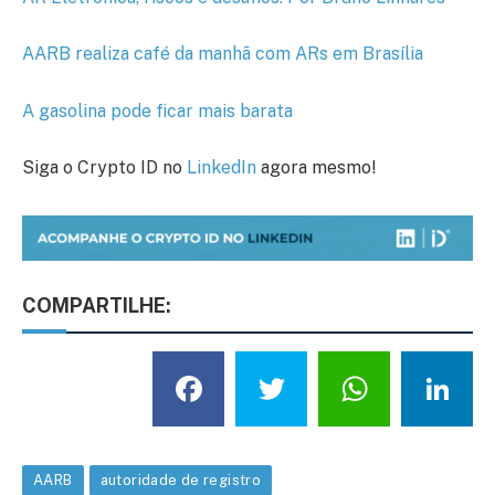
AARB realiza café da manhã com ARs em Brasília
A gasolina pode ficar mais barata
Siga o Crypto ID no
LinkedIn
agora mesmo!
COMPARTILHE:
Facebook
Twitter
What
L
AARB
autoridade de registro