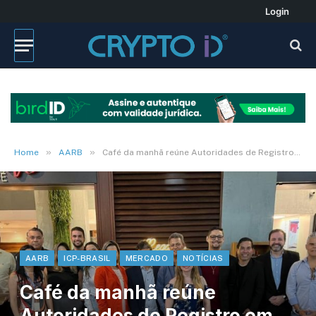
Login
»
»
Home
AARB
Café da manhã reúne Autoridades de Registro em Brasília
AARB
ICP-BRASIL
MERCADO
NOTÍCIAS
Café da manhã reúne
Autoridades de Registro em