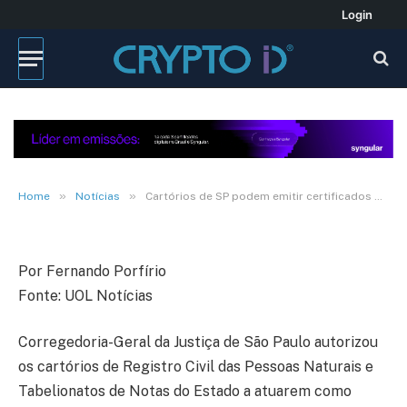
Login
NOTÍCIAS
Cartórios de SP podem emitir
certificados digitais
7 de julho de 2010
4 Mins de leitura
»
»
Home
Notícias
Cartórios de SP podem emitir certificados digitais
Por Fernando Porfírio
Fonte: UOL Notícias
Corregedoria-Geral da Justiça de São Paulo autorizou
os cartórios de Registro Civil das Pessoas Naturais e
Tabelionatos de Notas do Estado a atuarem como