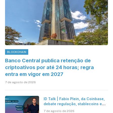
BLOCKCHAIN
Banco Central publica retenção de
criptoativos por até 24 horas; regra
entra em vigor em 2027
7 de agosto de 2026
ID Talk | Fabio Plein, da Coinbase,
debate regulação, stablecoins e
risco onchain
7 de agosto de 2026