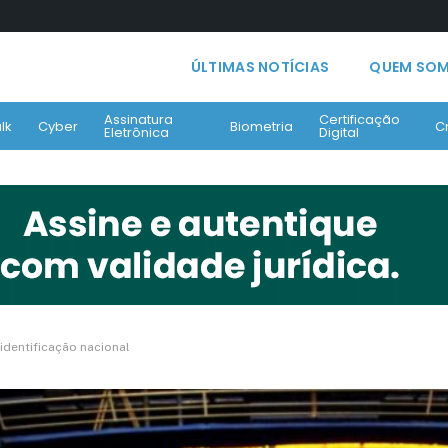
ÚLTIMAS NOTÍCIAS
QUEM SO
Assinatura
Certificação
lk
Cyber
Biometria
C
Eletrônica
Digital
dentificação nacional