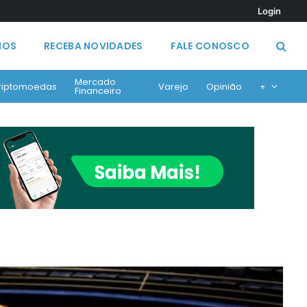
Login
MOS
RECEBA NOVIDADES
FALE CONOSCO
Mercado
riptomoedas
Varejo
Opinião
+
Financeiro