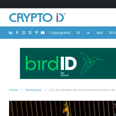
Criptografia
ID
IA
IAM
IDTa
LinkedIn
Facebook
Instagram
X
Pinterest
YouTube
(Twitter)
»
»
Home
Destaques
CCJ do Senado aprova documento único de i