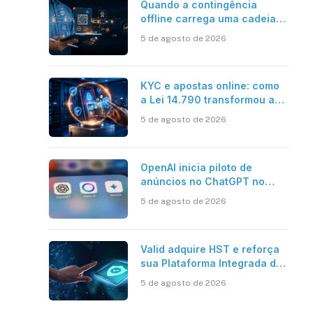
Quando a contingência
offline carrega uma cadeia
de confiança
5 de agosto de 2026
KYC e apostas online: como
a Lei 14.790 transformou a
verificação de identidade no
5 de agosto de 2026
mercado brasileiro
OpenAI inicia piloto de
anúncios no ChatGPT no
Brasil
5 de agosto de 2026
Valid adquire HST e reforça
sua Plataforma Integrada de
Segurança Digital
5 de agosto de 2026