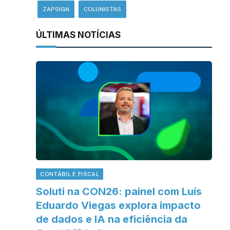
ZAPSIGN
COLUNISTAS
ÚLTIMAS NOTÍCIAS
CONTÁBIL E FISCAL
Soluti na CON26: painel com Luís
Eduardo Viegas explora impacto
de dados e IA na eficiência da