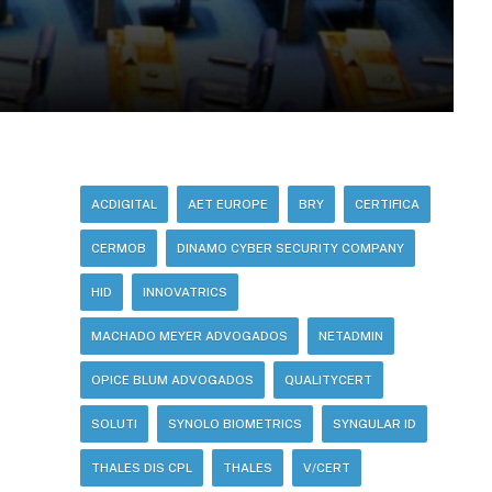
ACDIGITAL
AET EUROPE
BRY
CERTIFICA
CERMOB
DINAMO CYBER SECURITY COMPANY
HID
INNOVATRICS
MACHADO MEYER ADVOGADOS
NETADMIN
OPICE BLUM ADVOGADOS
QUALITYCERT
SOLUTI
SYNOLO BIOMETRICS
SYNGULAR ID
THALES DIS CPL
THALES
V/CERT