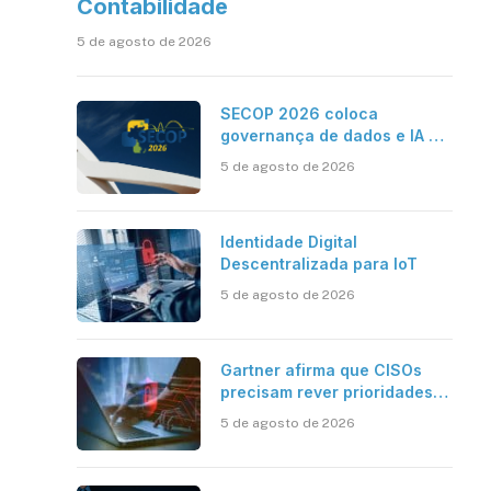
sApp
inkedIn
Contabilidade
5 de agosto de 2026
SECOP 2026 coloca
governança de dados e IA no
centro do Estado inteligente
5 de agosto de 2026
Identidade Digital
Descentralizada para IoT
5 de agosto de 2026
Gartner afirma que CISOs
precisam rever prioridades
em segurança cibernética
5 de agosto de 2026
para enfrentar os desafios
impostos pela Inteligência
Artificial