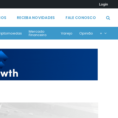
Login
MOS
RECEBA NOVIDADES
FALE CONOSCO
Mercado
riptomoedas
Varejo
Opinião
+
Financeiro