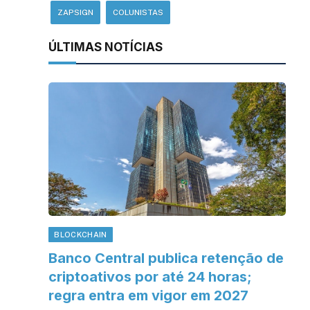
ZAPSIGN
COLUNISTAS
ÚLTIMAS NOTÍCIAS
BLOCKCHAIN
Banco Central publica retenção de
criptoativos por até 24 horas;
regra entra em vigor em 2027