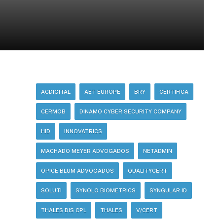
ACDIGITAL
AET EUROPE
BRY
CERTIFICA
CERMOB
DINAMO CYBER SECURITY COMPANY
HID
INNOVATRICS
MACHADO MEYER ADVOGADOS
NETADMIN
OPICE BLUM ADVOGADOS
QUALITYCERT
SOLUTI
SYNOLO BIOMETRICS
SYNGULAR ID
THALES DIS CPL
THALES
V/CERT