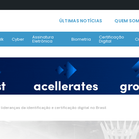
ÚLTIMAS NOTÍCIAS
QUEM SO
Assinatura
Certificação
lk
Cyber
Biometria
C
Eletrônica
Digital
deranças da identificação e certificação digital no Brasil