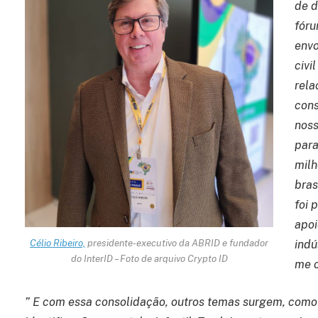
de d
fóru
envo
civi
rela
cons
noss
par
milh
bras
foi 
apoi
indú
Célio Ribeiro,
presidente-executivo da ABRID e fundador
do InterID – Foto de arquivo Crypto ID
me o
” E com essa consolidação, outros temas surgem, como a