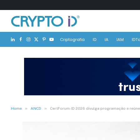
Criptografia
ID
IA
IAM
IDTa
LinkedIn
Facebook
Instagram
X
Pinterest
YouTube
(Twitter)
»
»
Home
ANCD
CertForum-ID 2026 divulga programação e reúne li