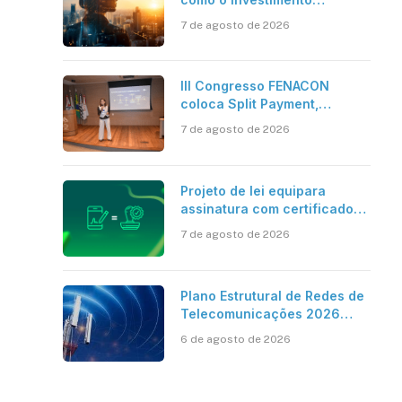
bilionário em pesquisa
7 de agosto de 2026
científica revela a
verdadeira era da
inteligência artificial
III Congresso FENACON
coloca Split Payment,
Reforma Tributária e IA no
7 de agosto de 2026
centro dos debates
Projeto de lei equipara
assinatura com certificado
digital ICP-Brasil ao
7 de agosto de 2026
reconhecimento de firma em
cartório
Plano Estrutural de Redes de
Telecomunicações 2026
aponta avanço da cobertura
6 de agosto de 2026
móvel, mas mantém desafio