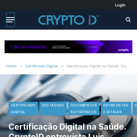
Login
»
»
Home
Certificado Digital
Certificação Digital na Saúde. CryptoID entrevista Luis Gustavo Kiatake
CERTIFICADO
DESTAQUES
DOCUMENTOS
ENTREVISTAS
DIGITAL
ELETRÔNICOS
E IDTALKS
Certificação Digital na Saúde.
CryptoID entrevista Luis