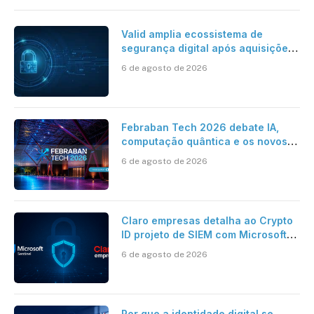
Valid amplia ecossistema de
segurança digital após aquisições
da HST e Diazero
6 de agosto de 2026
Febraban Tech 2026 debate IA,
computação quântica e os novos
desafios da tecnologia bancária
6 de agosto de 2026
Claro empresas detalha ao Crypto
ID projeto de SIEM com Microsoft
Sentinel, IA e resposta
6 de agosto de 2026
automatizada
Por que a identidade digital se