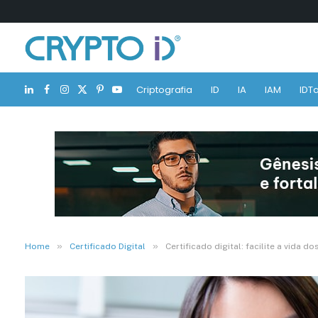
Criptografia
ID
IA
IAM
IDTa
LinkedIn
Facebook
Instagram
X
Pinterest
YouTube
(Twitter)
»
»
Home
Certificado Digital
Certificado digital: facilite a vida d