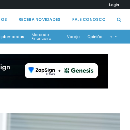
Login
MOS
RECEBA NOVIDADES
FALE CONOSCO
Mercado
riptomoedas
Varejo
Opinião
+
Financeiro