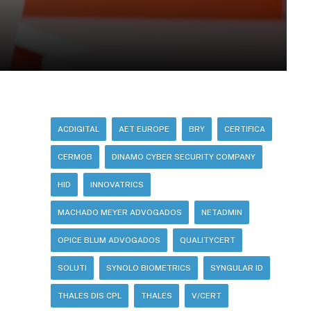
ACDIGITAL
AET EUROPE
BRY
CERTIFICA
CERMOB
DINAMO CYBER SECURITY COMPANY
HID
INNOVATRICS
MACHADO MEYER ADVOGADOS
NETADMIN
OPICE BLUM ADVOGADOS
QUALITYCERT
SOLUTI
SYNOLO BIOMETRICS
SYNGULAR ID
THALES DIS CPL
THALES
V/CERT