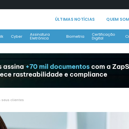
ÚLTIMAS NOTÍCIAS
QUEM SO
Assinatura
Certificação
lk
Cyber
Biometria
C
Eletrônica
Digital
os seus clientes