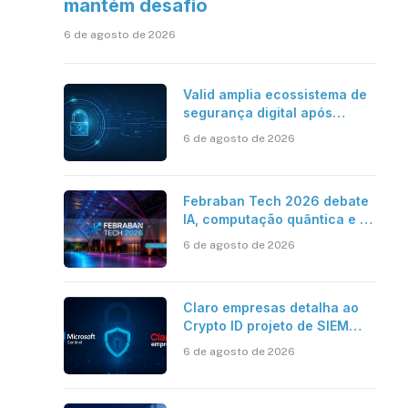
mantém desafio
6 de agosto de 2026
Valid amplia ecossistema de
segurança digital após
aquisições da HST e Diazero
6 de agosto de 2026
Febraban Tech 2026 debate
IA, computação quântica e os
novos desafios da tecnologia
6 de agosto de 2026
bancária
sApp
inkedIn
Claro empresas detalha ao
Crypto ID projeto de SIEM
com Microsoft Sentinel, IA e
6 de agosto de 2026
resposta automatizada