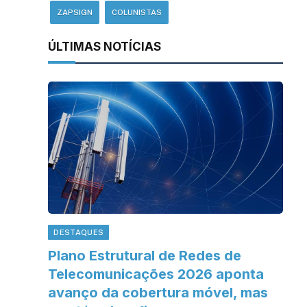
ZAPSIGN
COLUNISTAS
ÚLTIMAS NOTÍCIAS
DESTAQUES
Plano Estrutural de Redes de
Telecomunicações 2026 aponta
avanço da cobertura móvel, mas