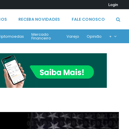
Login
MOS
RECEBA NOVIDADES
FALE CONOSCO
Mercado
riptomoedas
Varejo
Opinião
+
Financeiro