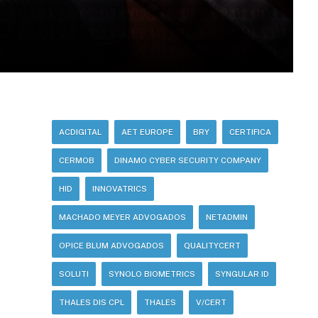
ACDIGITAL
AET EUROPE
BRY
CERTIFICA
CERMOB
DINAMO CYBER SECURITY COMPANY
HID
INNOVATRICS
MACHADO MEYER ADVOGADOS
NETADMIN
OPICE BLUM ADVOGADOS
QUALITYCERT
SOLUTI
SYNOLO BIOMETRICS
SYNGULAR ID
THALES DIS CPL
THALES
V/CERT