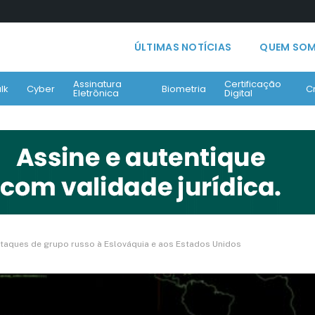
ÚLTIMAS NOTÍCIAS
QUEM SO
Assinatura
Certificação
lk
Cyber
Biometria
C
Eletrônica
Digital
ataques de grupo russo à Eslováquia e aos Estados Unidos