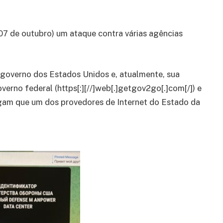
07 de outubro) um ataque contra várias agências
 governo dos Estados Unidos e, atualmente, sua
verno federal (https[:][//]web[.]getgov2go[.]com[/]) e
egam que um dos provedores de Internet do Estado da