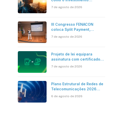
bilionário em pesquisa
7 de agosto de 2026
científica revela a
verdadeira era da
inteligência artificial
III Congresso FENACON
coloca Split Payment,
Reforma Tributária e IA no
7 de agosto de 2026
centro dos debates
Projeto de lei equipara
assinatura com certificado
digital ICP-Brasil ao
7 de agosto de 2026
reconhecimento de firma em
cartório
Plano Estrutural de Redes de
Telecomunicações 2026
aponta avanço da cobertura
6 de agosto de 2026
móvel, mas mantém desafio