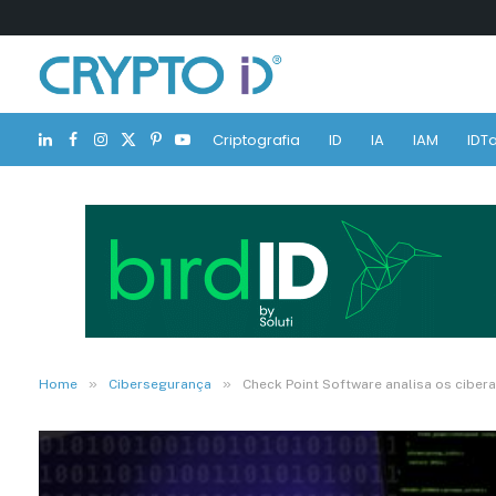
Criptografia
ID
IA
IAM
IDTa
LinkedIn
Facebook
Instagram
X
Pinterest
YouTube
(Twitter)
»
»
Home
Cibersegurança
Check Point Software analisa os ciber