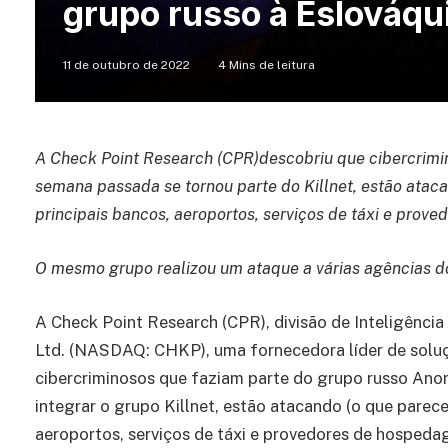
grupo russo à Eslováqu
11 de outubro de 2022
4 Mins de leitura
A Check Point Research (CPR)descobriu que cibercrimi
semana passada se tornou parte do Killnet, estão ata
principais bancos, aeroportos, serviços de táxi e pro
O mesmo grupo realizou um ataque a várias agências d
A Check Point Research (CPR), divisão de Inteligênc
Ltd. (NASDAQ: CHKP), uma fornecedora líder de soluç
cibercriminosos que faziam parte do grupo russo An
integrar o grupo Killnet, estão atacando (o que parec
aeroportos, serviços de táxi e provedores de hospeda