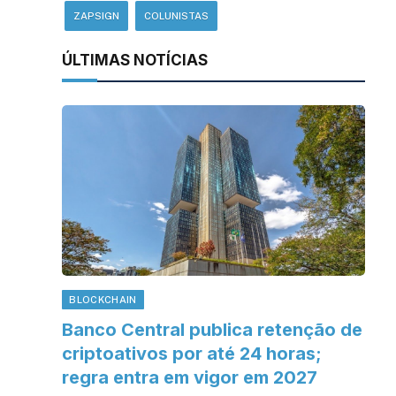
ZAPSIGN
COLUNISTAS
ÚLTIMAS NOTÍCIAS
BLOCKCHAIN
Banco Central publica retenção de
criptoativos por até 24 horas;
regra entra em vigor em 2027