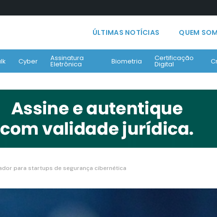
ÚLTIMAS NOTÍCIAS
QUEM SO
Assinatura
Certificação
lk
Cyber
Biometria
C
Eletrônica
Digital
ador para startups de segurança cibernética