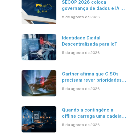
SECOP 2026 coloca
governança de dados e IA no
centro do Estado inteligente
5 de agosto de 2026
Identidade Digital
Descentralizada para IoT
5 de agosto de 2026
Gartner afirma que CISOs
precisam rever prioridades
em segurança cibernética
5 de agosto de 2026
para enfrentar os desafios
impostos pela Inteligência
Artificial
Quando a contingência
offline carrega uma cadeia
de confiança
5 de agosto de 2026