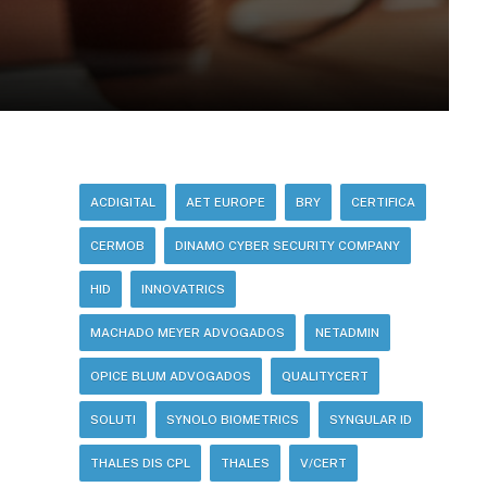
ACDIGITAL
AET EUROPE
BRY
CERTIFICA
CERMOB
DINAMO CYBER SECURITY COMPANY
HID
INNOVATRICS
MACHADO MEYER ADVOGADOS
NETADMIN
OPICE BLUM ADVOGADOS
QUALITYCERT
SOLUTI
SYNOLO BIOMETRICS
SYNGULAR ID
THALES DIS CPL
THALES
V/CERT