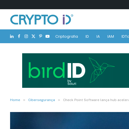
Criptografia
ID
IA
IAM
IDTa
LinkedIn
Facebook
Instagram
X
Pinterest
YouTube
(Twitter)
»
»
Home
Cibersegurança
Check Point Software lança hub aceler