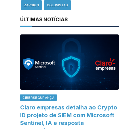
ZAPSIGN
COLUNISTAS
ÚLTIMAS NOTÍCIAS
CIBERSEGURANÇA
Claro empresas detalha ao Crypto
ID projeto de SIEM com Microsoft
Sentinel, IA e resposta