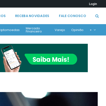
Login
MOS
RECEBA NOVIDADES
FALE CONOSCO
Mercado
riptomoedas
Varejo
Opinião
+
Financeiro