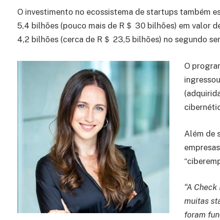
O investimento no ecossistema de startups também e
5,4 bilhões (pouco mais de R＄ 30 bilhões) em valor d
4,2 bilhões (cerca de R＄ 23,5 bilhões) no segundo se
O progra
ingressou
(adquirid
cibernéti
Além de 
empresas 
“ciberem
“A Check 
muitas st
foram fun