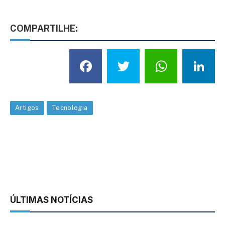
COMPARTILHE:
Facebook
Twitter
What
L
Artigos
Tecnologia
ÚLTIMAS NOTÍCIAS