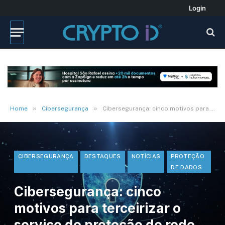
Login
»
»
Home
Cibersegurança
Cibersegurança: cinco motivos para terceirizar o serviço de proteção de rede na sua empresa
CIBERSEGURANÇA
DESTAQUES
NOTÍCIAS
PROTEÇÃO
DE DADOS
Cibersegurança: cinco
motivos para terceirizar o
serviço de proteção de rede