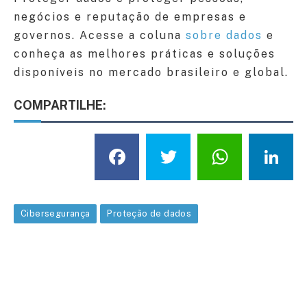
negócios e reputação de empresas e
governos. Acesse a coluna
sobre dados
e
conheça as melhores práticas e soluções
disponíveis no mercado brasileiro e global.
COMPARTILHE:
Facebook
Twitter
What
L
Cibersegurança
Proteção de dados