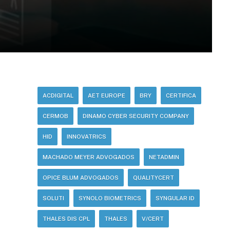
ACDIGITAL
AET EUROPE
BRY
CERTIFICA
CERMOB
DINAMO CYBER SECURITY COMPANY
HID
INNOVATRICS
MACHADO MEYER ADVOGADOS
NETADMIN
OPICE BLUM ADVOGADOS
QUALITYCERT
SOLUTI
SYNOLO BIOMETRICS
SYNGULAR ID
THALES DIS CPL
THALES
V/CERT