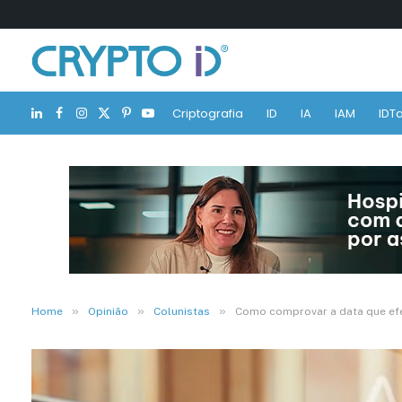
Criptografia
ID
IA
IAM
IDTa
LinkedIn
Facebook
Instagram
X
Pinterest
YouTube
(Twitter)
»
»
»
Home
Opinião
Colunistas
Como comprovar a data que efe