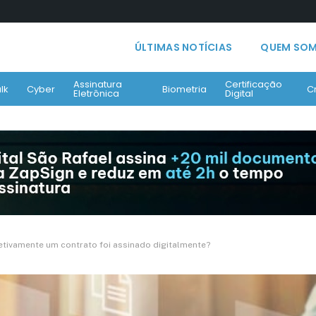
ÚLTIMAS NOTÍCIAS
QUEM SO
Assinatura
Certificação
lk
Cyber
Biometria
C
Eletrônica
Digital
tivamente um contrato foi assinado digitalmente?