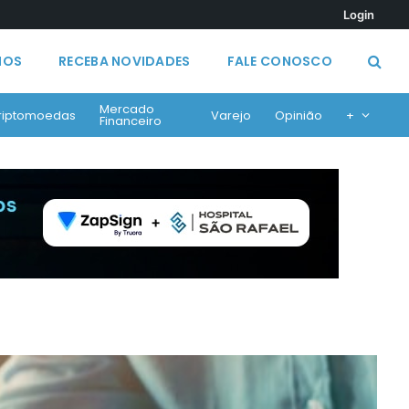
Login
MOS
RECEBA NOVIDADES
FALE CONOSCO
Mercado
riptomoedas
Varejo
Opinião
+
Financeiro