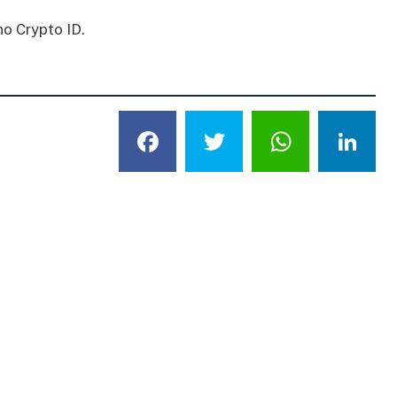
no Crypto ID.
Facebook
Twitter
What
L