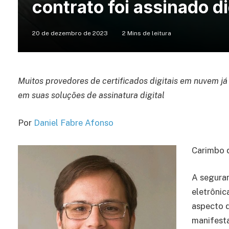
contrato foi assinado d
20 de dezembro de 2023
2 Mins de leitura
Muitos provedores de certificados digitais em nuvem já
em suas soluções de assinatura digital
Por
Daniel Fabre Afonso
Carimbo d
A seguran
eletrônic
aspecto q
manifesta