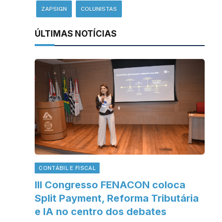
ZAPSIGN
COLUNISTAS
ÚLTIMAS NOTÍCIAS
CONTÁBIL E FISCAL
III Congresso FENACON coloca
Split Payment, Reforma Tributária
e IA no centro dos debates