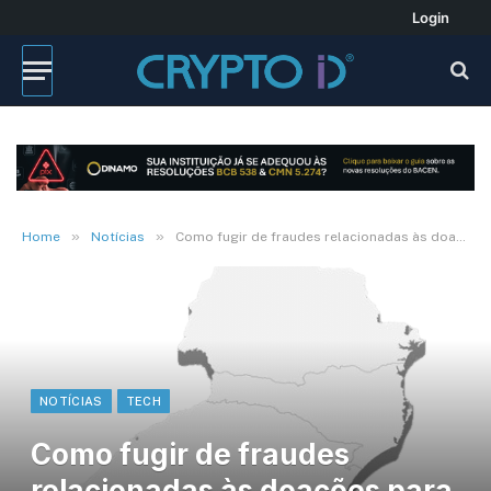
Login
»
»
Home
Notícias
Como fugir de fraudes relacionadas às doações para o Rio Grande do Sul
NOTÍCIAS
TECH
Como fugir de fraudes
relacionadas às doações para