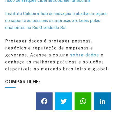
risco de ataques cibernéticos, alerta Scunna
Instituto Caldeira: hub de inovação trabalha em ações
de suporte às pessoas e empresas afetadas pelas
enchentes no Rio Grande do Sul
Proteger dados é proteger pessoas,
negócios e reputação de empresas e
governos. Acesse a coluna
sobre dados
e
conheça as melhores práticas e soluções
disponíveis no mercado brasileiro e global.
COMPARTILHE:
Facebook
Twitter
What
L