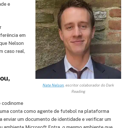
ade e
r
eferência em
 que Nelson
m caso real,
ou,
Nate Nelson
, escritor colaborador do Dark
Reading
lo codinome
 uma conta como agente de futebol na plataforma
ta enviar um documento de identidade e verificar um
seu ambiente Microsoft Entra, o mesmo ambiente que