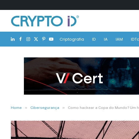
Criptografia
ID
IA
IAM
IDTa
LinkedIn
Facebook
Instagram
X
Pinterest
YouTube
(Twitter)
»
»
Home
Cibersegurança
Como hackear a Copa do Mundo? Um h