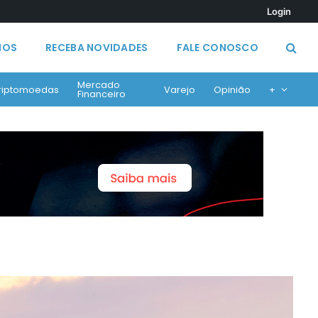
Login
MOS
RECEBA NOVIDADES
FALE CONOSCO
Mercado
riptomoedas
Varejo
Opinião
+
Financeiro