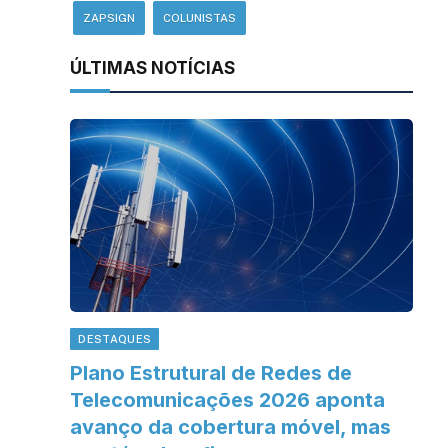
ZAPSIGN
COLUNISTAS
ÚLTIMAS NOTÍCIAS
DESTAQUES
Plano Estrutural de Redes de
Telecomunicações 2026 aponta
avanço da cobertura móvel, mas