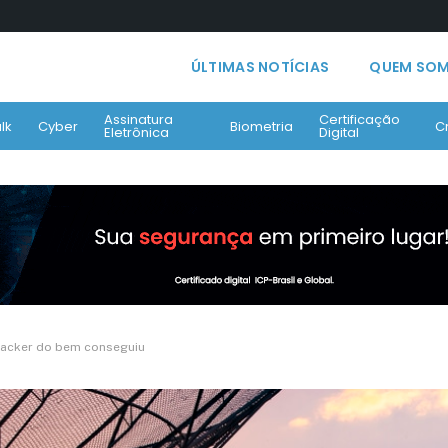
ÚLTIMAS NOTÍCIAS
QUEM SO
Assinatura
Certificação
lk
Cyber
Biometria
C
Eletrônica
Digital
acker do bem conseguiu