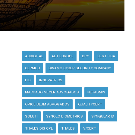
ACDIGITAL
AET EUROPE
BRY
CERTIFICA
CERMOB
DINAMO CYBER SECURITY COMPANY
HID
INNOVATRICS
MACHADO MEYER ADVOGADOS
NETADMIN
OPICE BLUM ADVOGADOS
QUALITYCERT
SOLUTI
SYNOLO BIOMETRICS
SYNGULAR ID
THALES DIS CPL
THALES
V/CERT