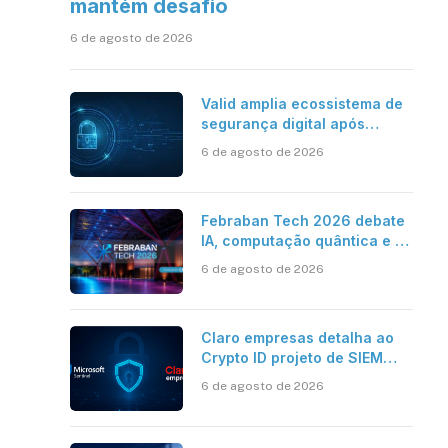
mantém desafio
6 de agosto de 2026
Valid amplia ecossistema de
segurança digital após
aquisições da HST e Diazero
6 de agosto de 2026
Febraban Tech 2026 debate
IA, computação quântica e os
novos desafios da tecnologia
6 de agosto de 2026
bancária
Claro empresas detalha ao
Crypto ID projeto de SIEM
com Microsoft Sentinel, IA e
6 de agosto de 2026
resposta automatizada