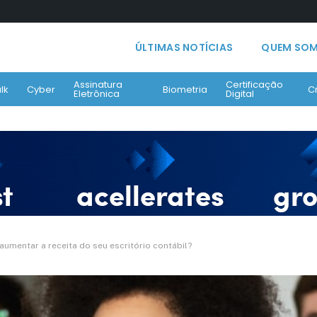
ÚLTIMAS NOTÍCIAS
QUEM SO
Assinatura
Certificação
lk
Cyber
Biometria
C
Eletrônica
Digital
umentar a receita do seu escritório contábil?