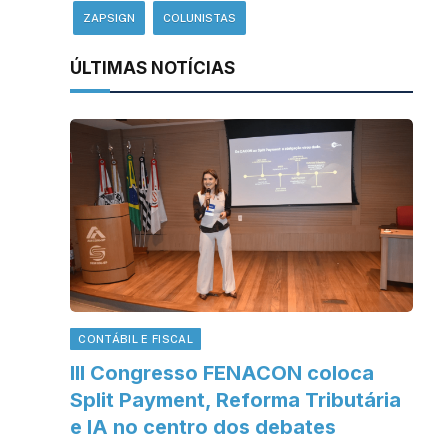
ZAPSIGN
COLUNISTAS
ÚLTIMAS NOTÍCIAS
CONTÁBIL E FISCAL
III Congresso FENACON coloca
Split Payment, Reforma Tributária
e IA no centro dos debates