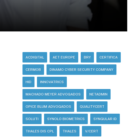
ACDIGITAL
AET EUROPE
BRY
CERTIFICA
CERMOB
DINAMO CYBER SECURITY COMPANY
HID
INNOVATRICS
MACHADO MEYER ADVOGADOS
NETADMIN
OPICE BLUM ADVOGADOS
QUALITYCERT
SOLUTI
SYNOLO BIOMETRICS
SYNGULAR ID
THALES DIS CPL
THALES
V/CERT