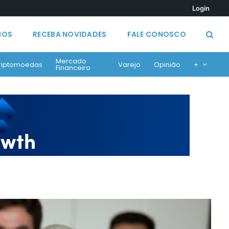
Login
MOS
RECEBA NOVIDADES
FALE CONOSCO
Mercado
riptomoedas
Varejo
Opinião
+
Financeiro