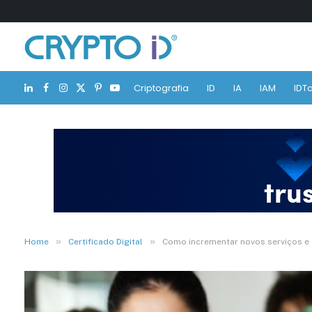
Criptografia
ID
IA
IAM
IDTa
LinkedIn
Facebook
Instagram
X
Pinterest
YouTube
(Twitter)
»
»
Home
Certificado Digital
Como incrementar novos serviços e a