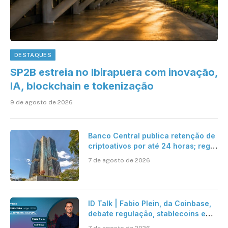
DESTAQUES
SP2B estreia no Ibirapuera com inovação,
IA, blockchain e tokenização
9 de agosto de 2026
Banco Central publica retenção de
criptoativos por até 24 horas; regra
entra em vigor em 2027
7 de agosto de 2026
ID Talk | Fabio Plein, da Coinbase,
debate regulação, stablecoins e
risco onchain
7 de agosto de 2026