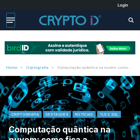
Login
»
»
Home
Criptografia
Computação quântica na nuvem: como fica a segurança digital?
CRIPTOGRAFIA
DESTAQUES
NOTÍCIAS
TLS E SSL
Computação quântica na
nuvem: como fica a