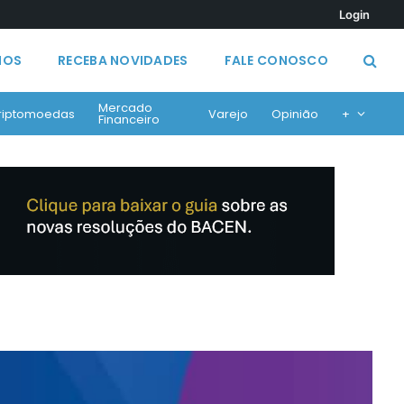
Login
MOS
RECEBA NOVIDADES
FALE CONOSCO
Mercado
riptomoedas
Varejo
Opinião
+
Financeiro