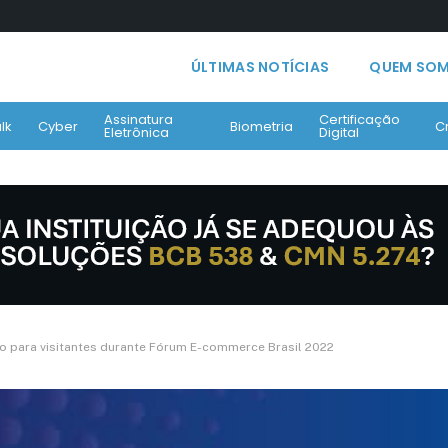
ÚLTIMAS NOTÍCIAS
QUEM SO
Assinatura
Certificação
lk
Cyber
Biometria
C
Eletrônica
Digital
o para visitantes durante Fórum E-commerce Brasil 2022