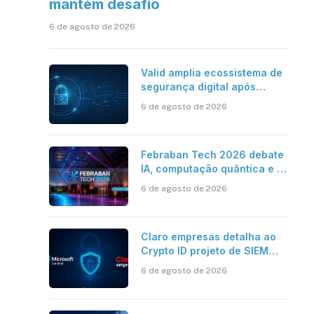
mantém desafio
6 de agosto de 2026
Valid amplia ecossistema de
segurança digital após
aquisições da HST e Diazero
6 de agosto de 2026
Febraban Tech 2026 debate
IA, computação quântica e os
novos desafios da tecnologia
6 de agosto de 2026
bancária
Claro empresas detalha ao
Crypto ID projeto de SIEM
com Microsoft Sentinel, IA e
6 de agosto de 2026
resposta automatizada