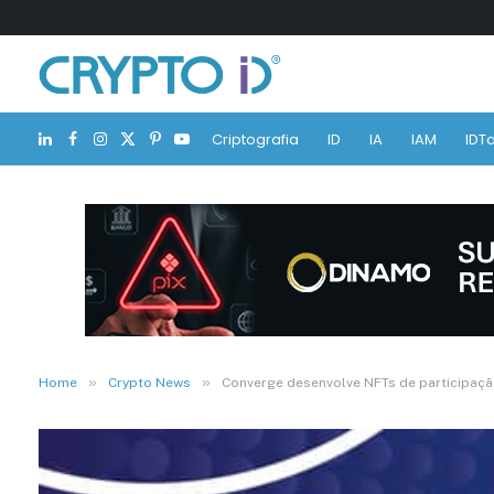
Criptografia
ID
IA
IAM
IDTa
LinkedIn
Facebook
Instagram
X
Pinterest
YouTube
(Twitter)
»
»
Home
Crypto News
Converge desenvolve NFTs de participaçã