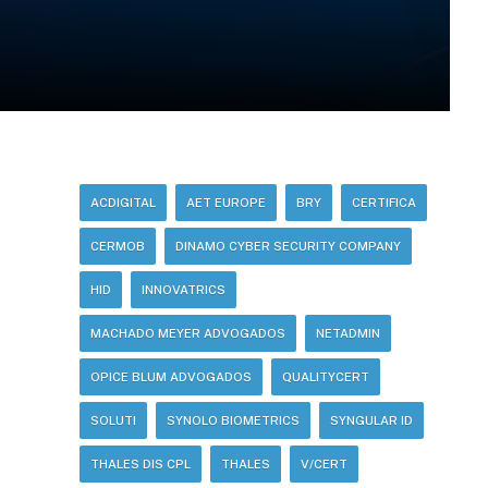
ACDIGITAL
AET EUROPE
BRY
CERTIFICA
CERMOB
DINAMO CYBER SECURITY COMPANY
HID
INNOVATRICS
MACHADO MEYER ADVOGADOS
NETADMIN
OPICE BLUM ADVOGADOS
QUALITYCERT
SOLUTI
SYNOLO BIOMETRICS
SYNGULAR ID
THALES DIS CPL
THALES
V/CERT