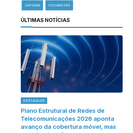
ZAPSIGN
COLUNISTAS
ÚLTIMAS NOTÍCIAS
DESTAQUES
Plano Estrutural de Redes de
Telecomunicações 2026 aponta
avanço da cobertura móvel, mas