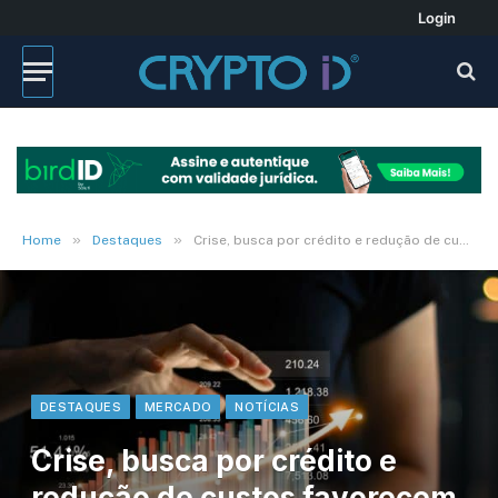
Login
»
»
Home
Destaques
Crise, busca por crédito e redução de custos favorecem mercado de dados em 2023
DESTAQUES
MERCADO
NOTÍCIAS
Crise, busca por crédito e
redução de custos favorecem