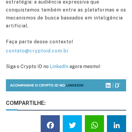
estratégia: a audiência expressiva que
conquistamos também entre as plataformas e os
mecanismos de busca baseados em inteligência
artificial.
Faça parte desse contexto!
contato@cryptoid.com.br
Siga o Crypto ID no
LinkedIn
agora mesmo!
COMPARTILHE:
Facebook
Twitter
What
L