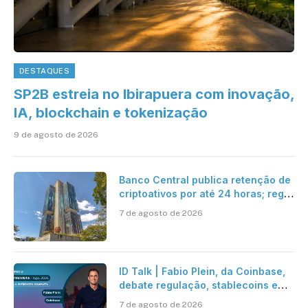
DESTAQUES
SP2B estreia no Ibirapuera com inovação,
IA, blockchain e tokenização
9 de agosto de 2026
Banco Central publica retenção de
criptoativos por até 24 horas; regra
entra em vigor em 2027
7 de agosto de 2026
ID Talk | Fabio Plein, da Coinbase,
debate regulação, stablecoins e
risco onchain
7 de agosto de 2026