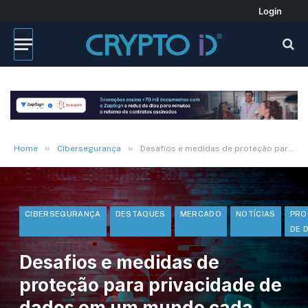
Login
»
»
Home
Cibersegurança
Desafios e medidas de proteção para privacidade de dados em um mundo cada vez mais conectado
CIBERSEGURANÇA
DESTAQUES
MERCADO
NOTÍCIAS
PRO
DE 
Desafios e medidas de
proteção para privacidade de
dados em um mundo cada