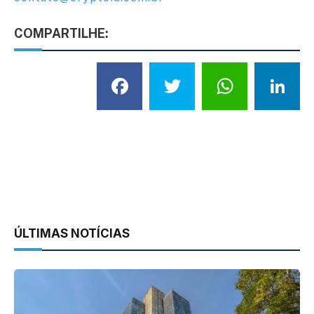
COMPARTILHE:
Facebook
Twitter
What
L
ÚLTIMAS NOTÍCIAS