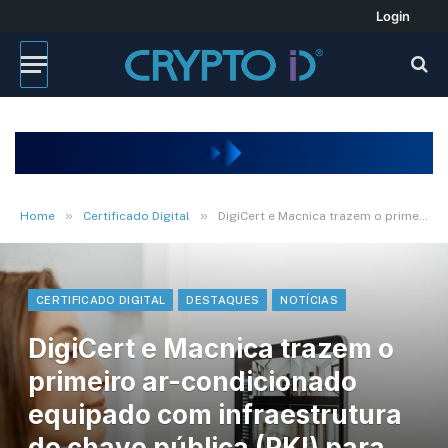
Login
»
»
Home
Certificado Digital
DigiCert e Macnica trazem o primeiro ar-condicionado equipado com infraestrutura de chave pública (PKI) para casas inteligentes
CERTIFICADO DIGITAL
DESTAQUES
NOTÍCIAS
DigiCert e Macnica trazem o
primeiro ar-condicionado
equipado com infraestrutura
de chave pública (PKI) para