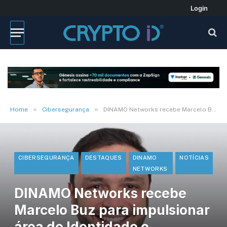
Login
»
»
Home
Cibersegurança
DINAMO Networks recebe Marcelo Buz para impulsionar área de Identidade e Assinatura Digital
CIBERSEGURANÇA
DESTAQUES
DINAMO
NOTÍCIAS
NETWORKS
DINAMO Networks recebe
Marcelo Buz para impulsionar
área de Identidade e