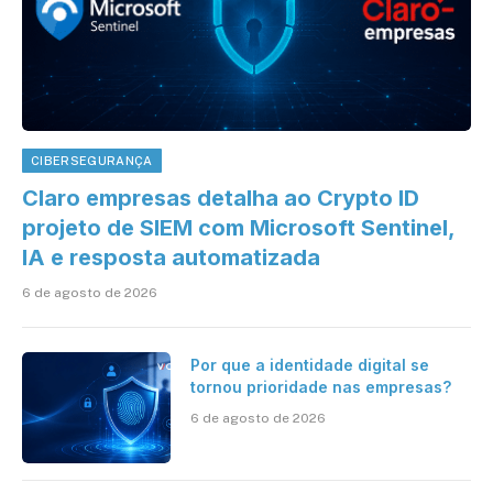
CIBERSEGURANÇA
Claro empresas detalha ao Crypto ID
projeto de SIEM com Microsoft Sentinel,
IA e resposta automatizada
6 de agosto de 2026
Por que a identidade digital se
tornou prioridade nas empresas?
6 de agosto de 2026