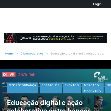
Login
»
»
Home
Cibersegurança
Educação digital e ação colaborativa entre bancos fortalecem segurança digital
CIBERSEGURANÇA
DESTAQUES
EVENTOS
MERCADO
NO
FINANCEIRO
Educação digital e ação
colaborativa entre bancos