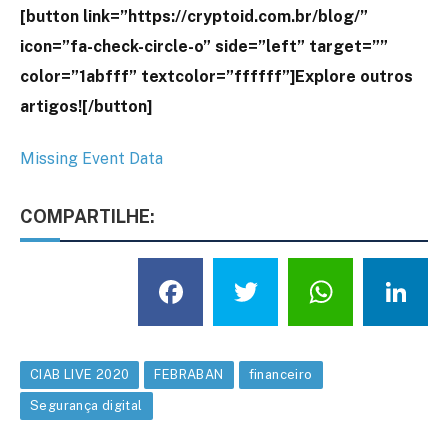
[button link=”https://cryptoid.com.br/blog/”
icon=”fa-check-circle-o” side=”left” target=””
color=”1abfff” textcolor=”ffffff”]Explore outros
artigos![/button]
] i
Missing Event Data
COMPARTILHE:
Facebook
Twitter
What
L
CIAB LIVE 2020
FEBRABAN
financeiro
Segurança digital