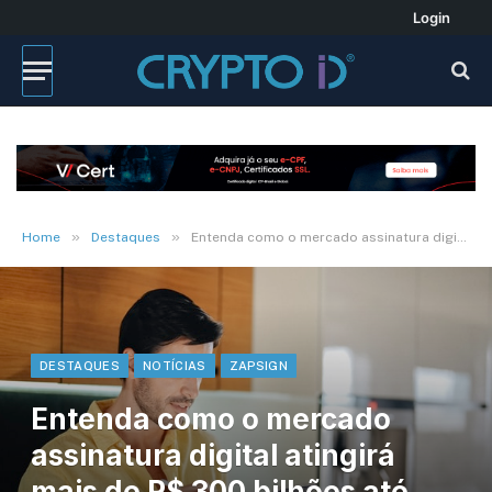
Login
»
»
Home
Destaques
Entenda como o mercado assinatura digital atingirá mais de R$ 300 bilhões até 2030
DESTAQUES
NOTÍCIAS
ZAPSIGN
Entenda como o mercado
assinatura digital atingirá
mais de R$ 300 bilhões até