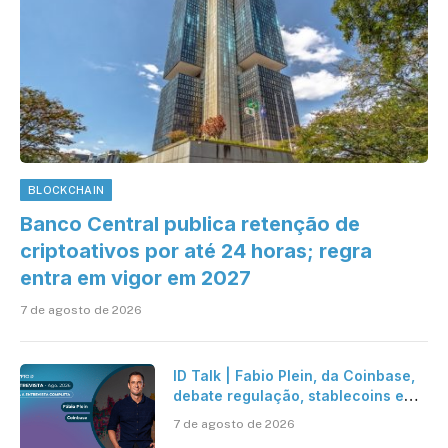
BLOCKCHAIN
Banco Central publica retenção de
criptoativos por até 24 horas; regra
entra em vigor em 2027
7 de agosto de 2026
ID Talk | Fabio Plein, da Coinbase,
debate regulação, stablecoins e
risco onchain
7 de agosto de 2026