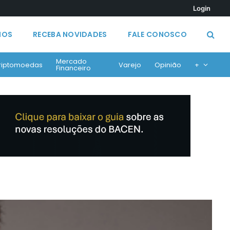
Login
MOS
RECEBA NOVIDADES
FALE CONOSCO
Mercado
riptomoedas
Varejo
Opinião
+
Financeiro