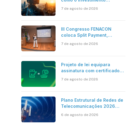
bilionário em pesquisa
7 de agosto de 2026
científica revela a
verdadeira era da
inteligência artificial
III Congresso FENACON
coloca Split Payment,
Reforma Tributária e IA no
7 de agosto de 2026
centro dos debates
Projeto de lei equipara
assinatura com certificado
digital ICP-Brasil ao
7 de agosto de 2026
reconhecimento de firma em
cartório
Plano Estrutural de Redes de
Telecomunicações 2026
aponta avanço da cobertura
6 de agosto de 2026
móvel, mas mantém desafio