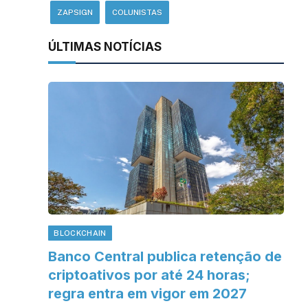
ZAPSIGN
COLUNISTAS
ÚLTIMAS NOTÍCIAS
BLOCKCHAIN
Banco Central publica retenção de
criptoativos por até 24 horas;
regra entra em vigor em 2027