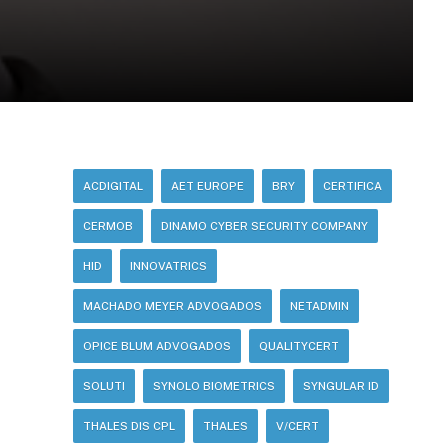
ACDIGITAL
AET EUROPE
BRY
CERTIFICA
CERMOB
DINAMO CYBER SECURITY COMPANY
HID
INNOVATRICS
MACHADO MEYER ADVOGADOS
NETADMIN
OPICE BLUM ADVOGADOS
QUALITYCERT
SOLUTI
SYNOLO BIOMETRICS
SYNGULAR ID
THALES DIS CPL
THALES
V/CERT