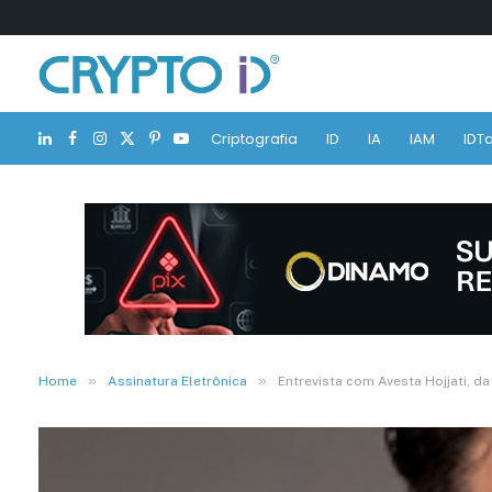
Criptografia
ID
IA
IAM
IDTa
LinkedIn
Facebook
Instagram
X
Pinterest
YouTube
(Twitter)
»
»
Home
Assinatura Eletrônica
Entrevista com Avesta Hojjati, da