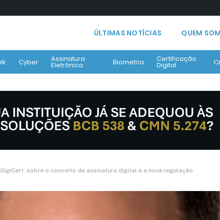
ÚLTIMAS NOTÍCIAS
QUEM SO
Assinatura
Certificação
lk
Cyber
Biometria
C
Eletrônica
Digital
 DigiCert, sobre o conceito de assinatura digital e a nova regulação