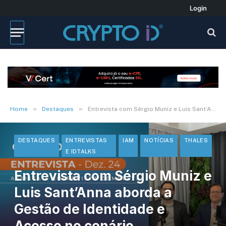
Login
»
»
Home
Destaques
Entrevista com Sérgio Muniz e Luis Sant’Anna aborda a Gestão de Identidade e Acesso no cenário aeroportuário
DESTAQUES
ENTREVISTAS
IAM
NOTÍCIAS
THALES
E IDTALKS
Entrevista com Sérgio Muniz e
Luis Sant’Anna aborda a
Gestão de Identidade e
Acesso no cenário