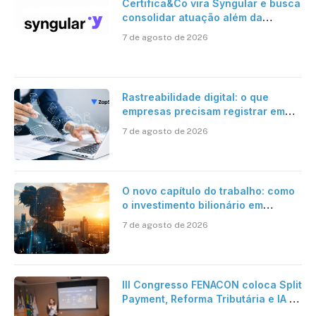
Certifica&Co vira Syngular e busca
consolidar atuação além da
certificação digital
7 de agosto de 2026
Rastreabilidade digital: o que
empresas precisam registrar em
jornadas digitais?
7 de agosto de 2026
O novo capítulo do trabalho: como
o investimento bilionário em
pesquisa científica revela a
7 de agosto de 2026
verdadeira era da inteligência
artificial
III Congresso FENACON coloca Split
Payment, Reforma Tributária e IA no
centro dos debates