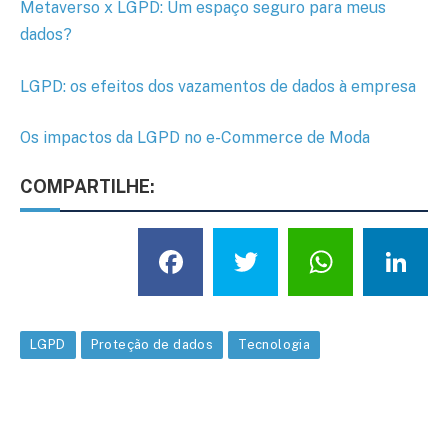
Metaverso x LGPD: Um espaço seguro para meus
dados?
LGPD: os efeitos dos vazamentos de dados à empresa
Os impactos da LGPD no e-Commerce de Moda
COMPARTILHE:
Facebook
Twitter
What
L
LGPD
Proteção de dados
Tecnologia