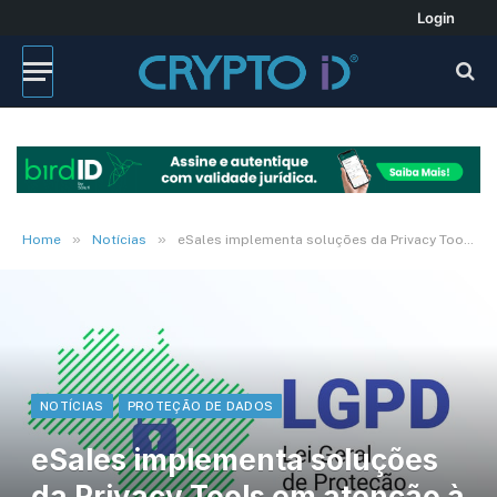
Login
»
»
Home
Notícias
eSales implementa soluções da Privacy Tools em atenção à LGPD
NOTÍCIAS
PROTEÇÃO DE DADOS
eSales implementa soluções
da Privacy Tools em atenção à