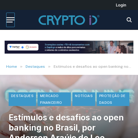
Login
»
»
Home
Destaques
Estímulos e desafios ao open banking no Brasil, por Anderson Araújo do Lee, Brock, Camargo Advogados
DESTAQUES
MERCADO
NOTÍCIAS
PROTEÇÃO DE
FINANCEIRO
DADOS
Estímulos e desafios ao open
banking no Brasil, por
Anderson Araújo do Lee,