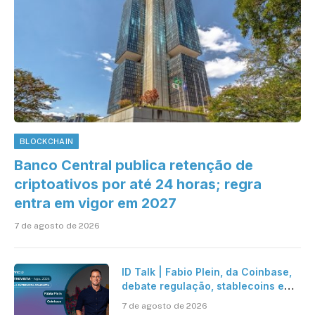
BLOCKCHAIN
Banco Central publica retenção de
criptoativos por até 24 horas; regra
entra em vigor em 2027
7 de agosto de 2026
ID Talk | Fabio Plein, da Coinbase,
debate regulação, stablecoins e
risco onchain
7 de agosto de 2026