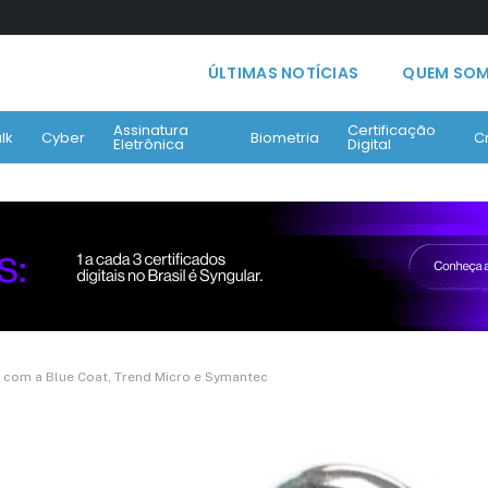
ÚLTIMAS NOTÍCIAS
QUEM SO
Assinatura
Certificação
lk
Cyber
Biometria
C
Eletrônica
Digital
com a Blue Coat, Trend Micro e Symantec