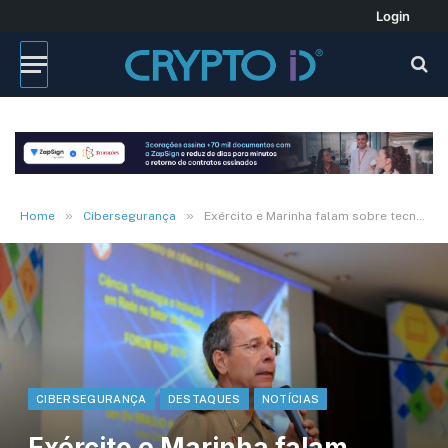
Login
»
»
Home
Cibersegurança
Exército e Marinha falam sobre tecnologia na defesa
CIBERSEGURANÇA
DESTAQUES
NOTÍCIAS
Exército e Marinha falam