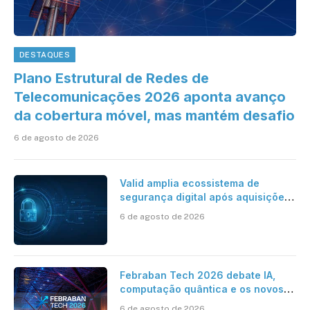
DESTAQUES
Plano Estrutural de Redes de
Telecomunicações 2026 aponta avanço
da cobertura móvel, mas mantém desafio
6 de agosto de 2026
Valid amplia ecossistema de
segurança digital após aquisições
da HST e Diazero
6 de agosto de 2026
Febraban Tech 2026 debate IA,
computação quântica e os novos
desafios da tecnologia bancária
6 de agosto de 2026