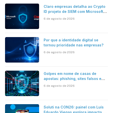
Claro empresas detalha ao Crypto
ID projeto de SIEM com Microsoft
Sentinel, IA e resposta
6 de agosto de 2026
automatizada
Por que a identidade digital se
tornou prioridade nas empresas?
6 de agosto de 2026
Golpes em nome de casas de
apostas: phishing, sites falsos e
como se proteger
6 de agosto de 2026
Soluti na CON26: painel com Luís
Eduardo Viegas explora impacto de