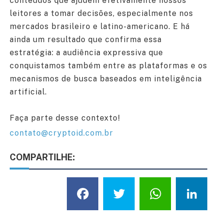
conteúdos que ajudem efetivamente nossos
leitores a tomar decisões, especialmente nos
mercados brasileiro e latino-americano. E há
ainda um resultado que confirma essa
estratégia: a audiência expressiva que
conquistamos também entre as plataformas e os
mecanismos de busca baseados em inteligência
artificial.
Faça parte desse contexto!
contato@cryptoid.com.br
COMPARTILHE:
Facebook
Twitter
What
L