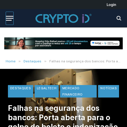
Login
»
»
Home
Destaques
Falhas na segurança dos bancos: Porta aberta para o golpe do boleto e indenização ao cliente
DESTAQUES
LEGALTECH
MERCADO
NOTÍCIAS
FINANCEIRO
Falhas na segurança dos
bancos: Porta aberta para o
golpe do boleto e indenização