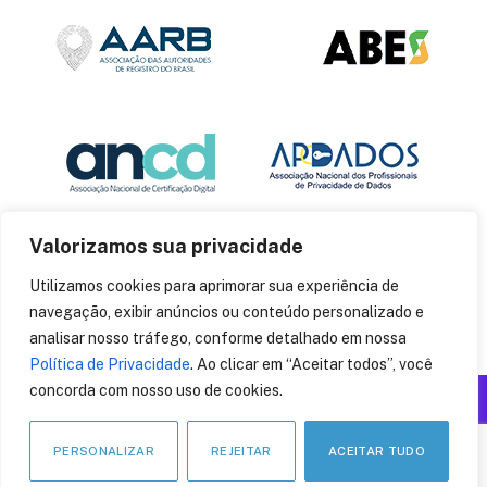
Valorizamos sua privacidade
Utilizamos cookies para aprimorar sua experiência de
navegação, exibir anúncios ou conteúdo personalizado e
analisar nosso tráfego, conforme detalhado em nossa
Política de Privacidade
. Ao clicar em “Aceitar todos”, você
concorda com nosso uso de cookies.
Produzido por: Insania
© 2014
CryptoID
. Todos os direitos reservados.
PERSONALIZAR
REJEITAR
ACEITAR TUDO
LinkedIn
Facebook
Instagram
X
Pinteres
YouT