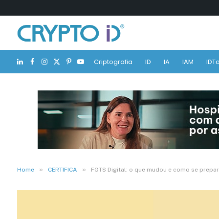
Criptografia
ID
IA
IAM
IDTa
LinkedIn
Facebook
Instagram
X
Pinterest
YouTube
(Twitter)
»
»
Home
CERTIFICA
FGTS Digital: o que mudou e como se prepar