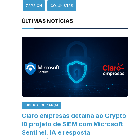
ZAPSIGN
COLUNISTAS
ÚLTIMAS NOTÍCIAS
CIBERSEGURANÇA
Claro empresas detalha ao Crypto
ID projeto de SIEM com Microsoft
Sentinel, IA e resposta