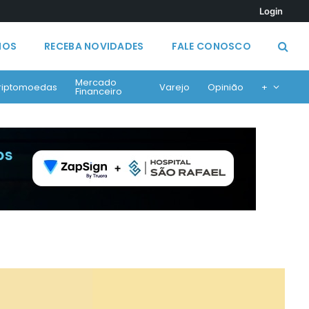
Login
MOS
RECEBA NOVIDADES
FALE CONOSCO
Mercado
riptomoedas
Varejo
Opinião
+
Financeiro