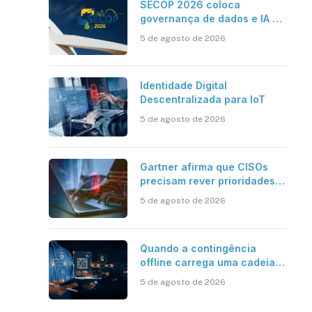
SECOP 2026 coloca
governança de dados e IA no
centro do Estado inteligente
5 de agosto de 2026
Identidade Digital
Descentralizada para IoT
5 de agosto de 2026
Gartner afirma que CISOs
precisam rever prioridades
em segurança cibernética
5 de agosto de 2026
para enfrentar os desafios
impostos pela Inteligência
Artificial
Quando a contingência
offline carrega uma cadeia
de confiança
5 de agosto de 2026