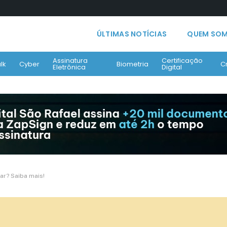
ÚLTIMAS NOTÍCIAS
QUEM SO
Assinatura
Certificação
lk
Cyber
Biometria
C
Eletrônica
Digital
ar? Saiba mais!