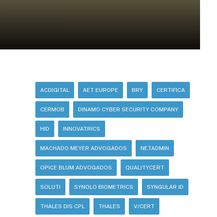
ACDIGITAL
AET EUROPE
BRY
CERTIFICA
CERMOB
DINAMO CYBER SECURITY COMPANY
HID
INNOVATRICS
MACHADO MEYER ADVOGADOS
NETADMIN
OPICE BLUM ADVOGADOS
QUALITYCERT
SOLUTI
SYNOLO BIOMETRICS
SYNGULAR ID
THALES DIS CPL
THALES
V/CERT