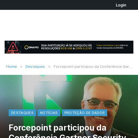
Login
»
»
Home
Destaques
Forcepoint participou da Conferência Gartner Security & Risk Management
DESTAQUES
NOTÍCIAS
PROTEÇÃO DE DADOS
Forcepoint participou da
Conferência Gartner Security