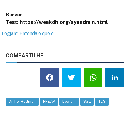
Server
Test: https://weakdh.org/sysadmin.html
Logjam: Entenda o que é
COMPARTILHE:
Facebook
Twitter
What
L
Diffie-Hellman
FREAK
Logjam
SSL
TLS