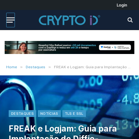
Login
»
»
Home
Destaques
FREAK e Logjam: Guia para Implantação de Diffie-Hellman para TLS / Teste
DESTAQUES
NOTÍCIAS
TLS E SSL
FREAK e Logjam: Guia para
Implantação de Diffie-