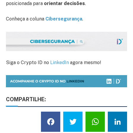
posicionada para
orientar decisões
.
Conheça a coluna
Cibersegurança
.
Siga o Crypto ID no
LinkedIn
agora mesmo!
COMPARTILHE:
Facebook
Twitter
What
L