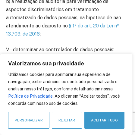
b) a realização de auditoria para verificação de
aspectos discriminatórios em tratamento
automatizado de dados pessoais, na hipótese de não
atendimento ao disposto no
§ 1º do art. 20 da Lei nº
13.709, de 2018
;
V – determinar ao controlador de dados pessoais:
Valorizamos sua privacidade
a) a elaboração do relatório de impacto à proteção de
dados pessoais referente a suas operações de
Utilizamos cookies para aprimorar sua experiência de
tratamento de dados, incluídos os dados sensíveis,
navegação, exibir anúncios ou conteúdo personalizado e
analisar nosso tráfego, conforme detalhado em nossa
observados os segredos comercial e industrial; e
Política de Privacidade
. Ao clicar em “Aceitar todos”, você
concorda com nosso uso de cookies.
b) a adoção de providências para a salvaguarda dos
direitos dos titulares, a partir da verificação da
PERSONALIZAR
REJEITAR
ACEITAR TUDO
gravidade de incidentes de segurança;