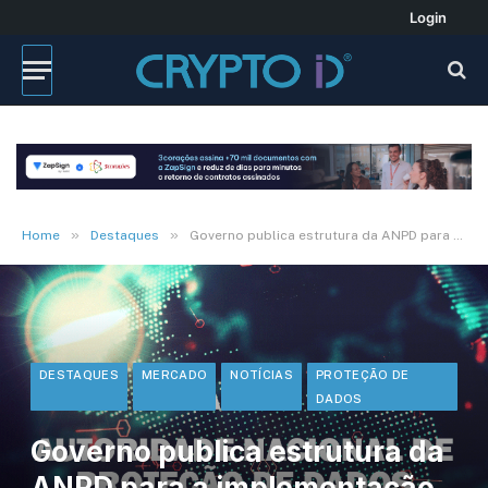
Login
»
»
Home
Destaques
Governo publica estrutura da ANPD para a implementação da LGPD
DESTAQUES
MERCADO
NOTÍCIAS
PROTEÇÃO DE
DADOS
Governo publica estrutura da
ANPD para a implementação