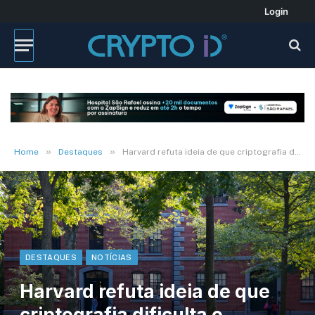
Login
»
»
Home
Destaques
Harvard refuta ideia de que criptografia dificulta o combate ao terrorismo
DESTAQUES
NOTÍCIAS
Harvard refuta ideia de que
criptografia dificulta o